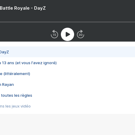
 Battle Royale - DayZ
 DayZ
 a 13 ans (et vous l'avez ignoré)
e (littéralement)
im Rayan
 toutes les règles
s les jeux vidéo
us choquant de Rockstar ? - Le scandale BULLY
e plus moche de Steam