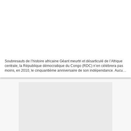
Soubresauts de l’histoire africaine Géant meurtri et désarticulé de l’Afrique
centrale, la République démocratique du Congo (RDC) n’en célébrera pas
moins, en 2010, le cinquantième anniversaire de son indépendance. Aucun
pays africain n’aura connu, en...