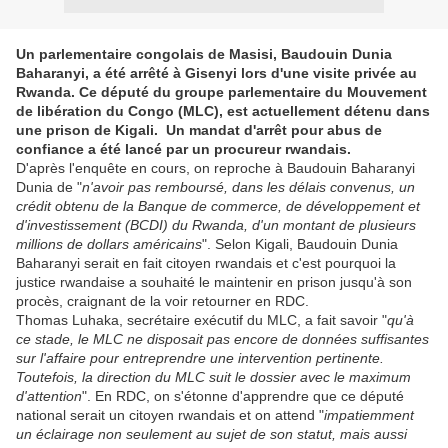
Un parlementaire congolais de Masisi, Baudouin Dunia
Baharanyi, a été arrêté à Gisenyi lors d'une visite privée au
Rwanda. Ce député du groupe parlementaire du Mouvement
de libération du Congo (MLC), est actuellement détenu dans
une prison de Kigali. Un mandat d'arrêt pour abus de
confiance a été lancé par un procureur rwandais.
D'après l'enquête en cours, on reproche à Baudouin Baharanyi
Dunia de "
n'avoir pas remboursé, dans les délais convenus, un
crédit obtenu de la Banque de commerce, de développement et
d'investissement (BCDI) du Rwanda, d'un montant de plusieurs
millions de dollars américains
". Selon Kigali, Baudouin Dunia
Baharanyi serait en fait citoyen rwandais et c'est pourquoi la
justice rwandaise a souhaité le maintenir en prison jusqu'à son
procès, craignant de la voir retourner en RDC.
Thomas Luhaka, secrétaire exécutif du MLC, a fait savoir "
qu'à
ce stade, le MLC ne disposait pas encore de données suffisantes
sur l'affaire pour entreprendre une intervention pertinente.
Toutefois, la direction du MLC suit le dossier avec le maximum
d'attention
". En RDC, on s'étonne d'apprendre que ce député
national serait un citoyen rwandais et on attend "
impatiemment
un éclairage non seulement au sujet de son statut, mais aussi