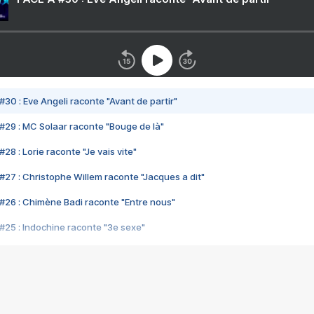
#30 : Eve Angeli raconte "Avant de partir"
#29 : MC Solaar raconte "Bouge de là"
28 : Lorie raconte "Je vais vite"
#27 : Christophe Willem raconte "Jacques a dit"
#26 : Chimène Badi raconte "Entre nous"
#25 : Indochine raconte "3e sexe"
#24 : Zaho raconte "C'est chelou"
#23 : Patrick Bruel raconte "Au café des délices"
#22 : Kyo raconte "Le chemin"