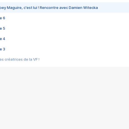
bey Maguire, c'est lui ! Rencontre avec Damien Witecka
e 6
e 5
e 4
e 3
s créatrices de la VF !
e 2
e 1
e Mektoub My Love arrive enfin ! Rencontre avec Shaïn Boumedine et Sal
i : après Toni en famille
elle réalise le bouleversant Dites lui que je l'aime
ais ! Rencontre autour de Vie privée de Rebecca Zlotowski