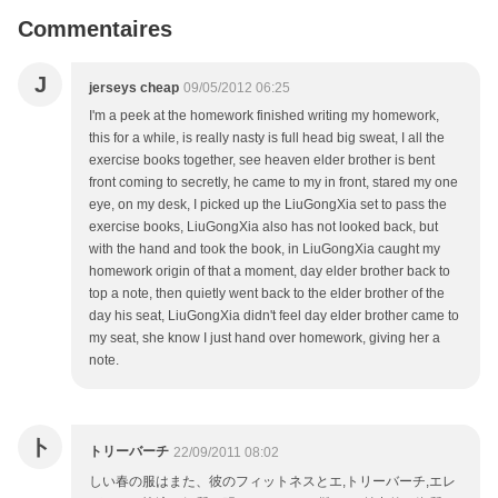
Commentaires
J
jerseys cheap
09/05/2012 06:25
I'm a peek at the homework finished writing my homework,
this for a while, is really nasty is full head big sweat, I all the
exercise books together, see heaven elder brother is bent
front coming to secretly, he came to my in front, stared my one
eye, on my desk, I picked up the LiuGongXia set to pass the
exercise books, LiuGongXia also has not looked back, but
with the hand and took the book, in LiuGongXia caught my
homework origin of that a moment, day elder brother back to
top a note, then quietly went back to the elder brother of the
day his seat, LiuGongXia didn't feel day elder brother came to
my seat, she know I just hand over homework, giving her a
note.
ト
トリーバーチ
22/09/2011 08:02
しい春の服はまた、彼のフィットネスとエ,トリーバーチ,エレ