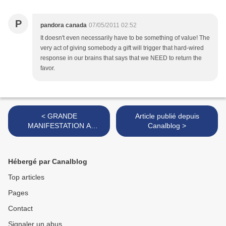
P
pandora canada
07/05/2011 02:52
It doesn't even necessarily have to be something of value! The
very act of giving somebody a gift will trigger that hard-wired
response in our brains that says that we NEED to return the
favor.
< GRANDE
Article publié depuis
MANIFESTATION A
Canalblog >
BRUXELLES CE SAMEDI
23 AVRIL2011
Hébergé par Canalblog
Top articles
Pages
Contact
Signaler un abus